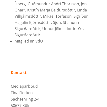
Ísberg, Guðmundur Andri Thorsson, Jón
Gnarr, Kristín Marja Baldursdóttir, Linda
Vilhjálmsdóttir, Mikael Torfason, Sigríður
Hagalín Björnsdóttir, Sjón, Steinunn
Sigurðardóttir, Unnur Jökulsdóttir, Yrsa
Sigurðardóttir.
Mitglied im VdÜ
Kontakt
Mediapark Süd
Tina Flecken
Sachsenring 2-4
50677 Köln