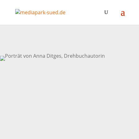
TINA FLECKEN
Isländisch-Übersetzerin
Tina Flecken studierte Skandinavistik, Anglistik und
Germanistik in Köln und Reykjavík und arbeitet seit vielen
Jahren als freie Literaturübersetzerin. Sie überträgt Prosa,
Lyrik und Sachbücher aus dem Isländischen.